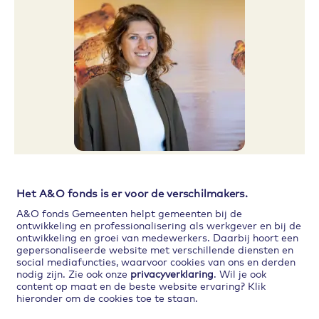
Fotografie: Maartje Kuperus
Het A&O fonds is er voor de verschilmakers.
Ik heb door de training een talent
A&O fonds Gemeenten helpt gemeenten bij de
ontwikkeling en professionalisering als werkgever en bij de
ontdekt dat ik graag verder zou willen
ontwikkeling en groei van medewerkers. Daarbij hoort een
gepersonaliseerde website met verschillende diensten en
ontwikkelen.
social mediafuncties, waarvoor cookies van ons en derden
nodig zijn. Zie ook onze
privacyverklaring
. Wil je ook
Virve Biermans, Participatieadviseur en OR-lid
content op maat en de beste website ervaring? Klik
hieronder om de cookies toe te staan.