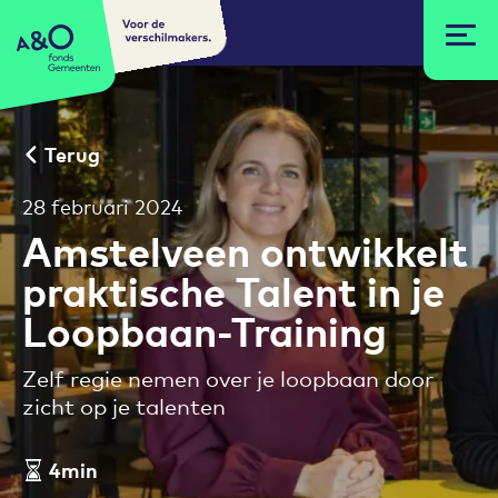
Voor de
A&O fonds Gemeenten
verschilmakers.
Terug
28 februari 2024
Amstelveen ontwikkelt
praktische Talent in je
Loopbaan-Training
Zelf regie nemen over je loopbaan door
zicht op je talenten
4min
Leestijd artikel