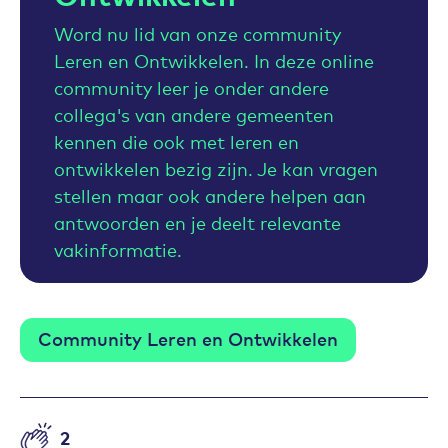
Word nu lid van onze community
Leren en Ontwikkelen. In deze online
community leer je onder andere
collega's van andere gemeenten
kennen die ook met leren en
ontwikkelen bezig zijn. Je kan vragen
stellen maar ook andere helpen aan
antwoorden en je deelt relevante
vakinformatie.
Community Leren en Ontwikkelen
2