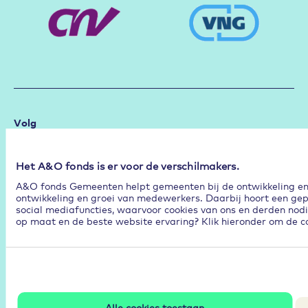
Volg
Het A&O fonds is er voor de verschilmakers.
Community
A&O fonds Gemeenten helpt gemeenten bij de ontwikkeling en p
ontwikkeling en groei van medewerkers. Daarbij hoort een gep
Duurzame Inzetbaarheid
social mediafuncties, waarvoor cookies van ons en derden nodi
op maat en de beste website ervaring? Klik hieronder om de co
Aan de slag met de RI&E
Arbeidsmarktstrategie
Hybride werken
Leren en Ontwikkelen
Alle cookies toestaan