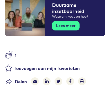
Duurzame
inzetbaarheid
Waarom, wat en hoe?
Lees meer
1
Aantal likes
Toevoegen aan mijn favorieten
Delen
Delen via e-mail
Delen via LinkedIn
Deel op Twitter
Deel op Facebook
Print pagina