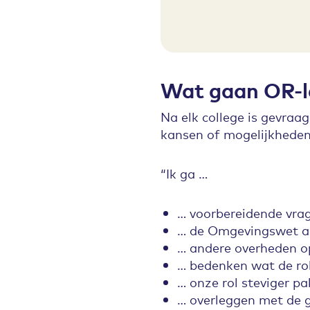
Wat gaan OR-l
Na elk college is gevra
kansen of mogelijkhede
“Ik ga …
… voorbereidende vrag
… de Omgevingswet al
… andere overheden o
… bedenken wat de rol
… onze rol steviger p
… overleggen met de g