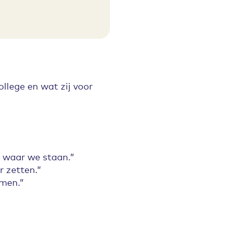
llege en wat zij voor
n waar we staan.”
 zetten.”
men.”