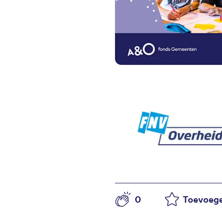
0
Toevoege
Aantal likes