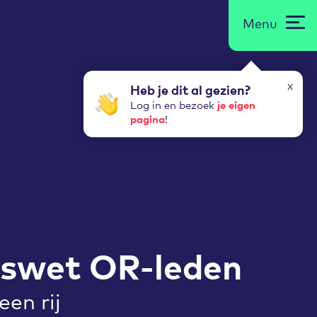
Menu
x
Heb je dit al gezien?
je eigen
Log in en bezoek
pagina
!
gswet OR-leden
een rij