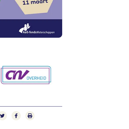
e-mail
n via LinkedIn
Deel op Twitter
Deel op Facebook
Print pagina