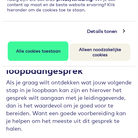
content op maat en de beste website ervaring? Klik
Oefening | 360 graden feedback
hieronder om de cookies toe te staan.
(printversie)
Oefening | 360 graden feedback (direct
invullen)
Details tonen
Alleen noodzakelijke
Alle cookies toestaan
cookies
Voorbereiding
loopbaangesprek
Als je graag wilt ontdekken wat jouw volgende
stap in je loopbaan kan zijn en hierover het
gesprek wilt aangaan met je leidinggevende,
dan is het waardevol om je goed voor te
bereiden. Want een goede voorbereiding kan
je helpen om het meeste uit dit gesprek te
halen.