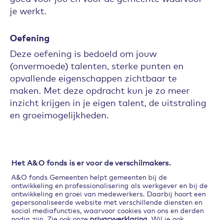
je werkt.
Oefening
Deze oefening is bedoeld om jouw
(onvermoede) talenten, sterke punten en
opvallende eigenschappen zichtbaar te
maken. Met deze opdracht kun je zo meer
inzicht krijgen in je eigen talent, de uitstraling
en groeimogelijkheden.
Het wordt duidelijk wat voor beeld anderen
hebben en of dit klopt met het zelfbeeld en of
Het A&O fonds is er voor de verschilmakers.
de feedbackvragen privé en zakelijk andere
A&O fonds Gemeenten helpt gemeenten bij de
kanten laat zien.
ontwikkeling en professionalisering als werkgever en bij de
ontwikkeling en groei van medewerkers. Daarbij hoort een
gepersonaliseerde website met verschillende diensten en
social mediafuncties, waarvoor cookies van ons en derden
Download
nodig zijn. Zie ook onze
privacyverklaring
. Wil je ook