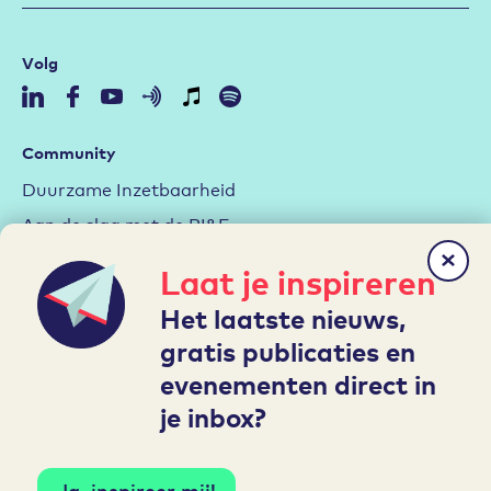
Volg
Community
Duurzame Inzetbaarheid
Aan de slag met de RI&E
Arbeidsmarktstrategie
Laat je inspireren
Hybride werken
Het laatste nieuws,
Leren en Ontwikkelen
gratis publicaties en
evenementen direct in
Mijn A&O
je inbox?
Inloggen
Account aanmaken
Ja, inspireer mij!