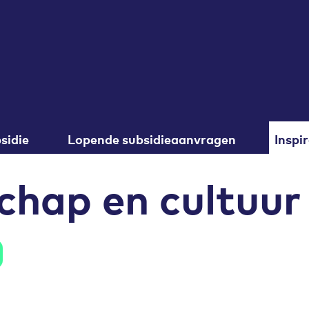
sidie
Lopende subsidieaanvragen
Inspir
chap en cultuur