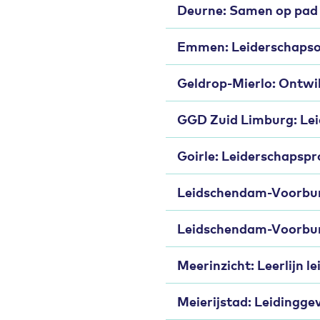
Deurne: Samen op pad 
Emmen: Leiderschapson
Geldrop-Mierlo: Ontwi
GGD Zuid Limburg: Le
Goirle: Leiderschapsp
Leidschendam-Voorbur
Leidschendam-Voorburg
Meerinzicht: Leerlijn l
Meierijstad: Leidingg