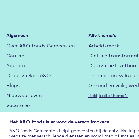
Algemeen
Alle thema's
Over A&O fonds Gemeenten
Arbeidsmarkt
Contact
Digitale transformat
Agenda
Duurzame inzetbaar
Onderzoeken A&O
Leren en ontwikkele
Blogs
Gezond en veilig wer
Nieuwsbrieven
Bekijk alle thema's
Vacatures
Cookieverklaring
Het A&O fonds is er voor de verschilmakers.
Privacyverklaring
A&O fonds Gemeenten helpt gemeenten bij de ontwikkeling en 
Subsidie
website met verschillende diensten en social mediafuncties, 