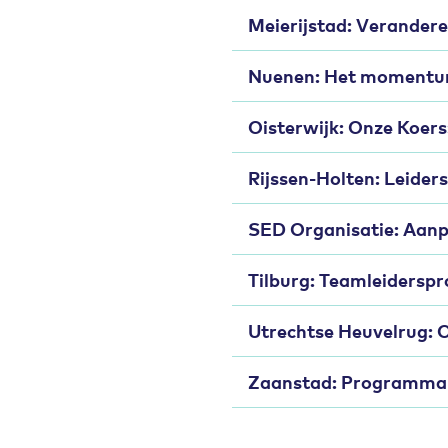
Meierijstad: Verandere
Nuenen: Het momentum
Oisterwijk: Onze Koer
Rijssen-Holten: Leide
SED Organisatie: Aanpa
Tilburg: Teamleidersp
Utrechtse Heuvelrug: O
Zaanstad: Programma o