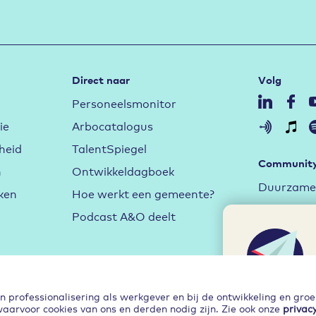
Direct naar
Volg
Personeelsmonitor
ie
Arbocatalogus
heid
TalentSpiegel
Communit
n
Ontwikkeldagboek
Duurzame 
ken
Hoe werkt een gemeente?
Aan de sl
Podcast A&O deelt
Arbeidsma
Hybride w
Leren en 
professionalisering als werkgever en bij de ontwikkeling en gro
waarvoor cookies van ons en derden nodig zijn. Zie ook onze
privac