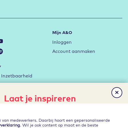
Mijn A&O
Inloggen
Account aanmaken
y
Inzetbaarheid
ag met de RI&E
rktstrategie
Laat je inspireren
erken
Het laatste nieuws, gratis
Ontwikkelen
publicaties en evenementen direct
ei van medewerkers. Daarbij hoort een gepersonaliseerde
in je inbox?
yverklaring
. Wil je ook content op maat en de beste