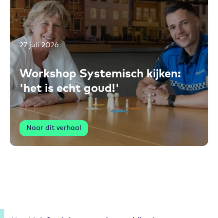
27 juli 2026
Toevoegen aan favorieten
Workshop Systemisch kijken:
'het is echt goud!'
Naar dit verhaal
Partners